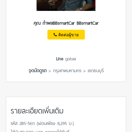
คุณ กำพลBBsmartCar BBsmartCar
ติดต่อผู้ขาย
Line
goloei
จุดนัดดูรถ
> กรุงเทพมหานคร > เขตธนบุรี
รายละเอียดเพิ่มเติม
รหัส 2B5-56ก (ผ่อนเพียง 8,295 บ.)
ใช้เงิน10,000 บาท ออกรถได้ทันที