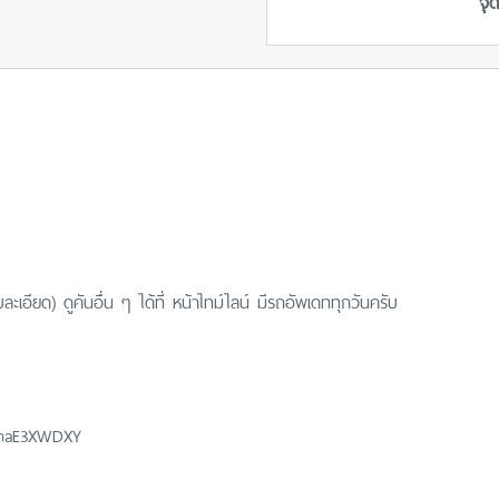
จุ
เอียด) ดูคันอื่น ๆ ได้ที่ หน้าไทม์ไลน์ มีรถอัพเดททุกวันครับ
eLmaE3XWDXY