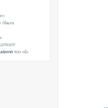
มดา
 กิโลเมตร
๋ง
่
22/11/2017
ชมประกาศ
1593 ครั้ง