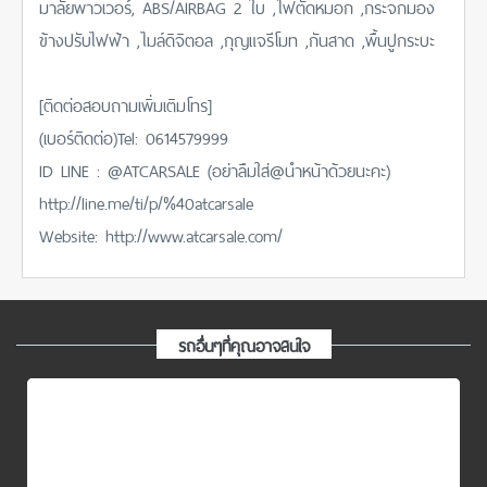
มาลัยพาวเวอร์, ABS/AIRBAG 2 ใบ ,ไฟตัดหมอก ,กระจกมอง
ข้างปรับไฟฟ้า ,ไมล์ดิจิตอล ,กุญแจรีโมท ,กันสาด ,พื้นปูกระบะ
[ติดต่อสอบถามเพิ่มเติมโทร]
(เบอร์ติดต่อ)Tel: 0614579999
ID LINE : @ATCARSALE (อย่าลืมใส่@นำหน้าด้วยนะคะ)
http://line.me/ti/p/%40atcarsale
Website: http://www.atcarsale.com/
รถอื่นๆที่คุณอาจสนใจ