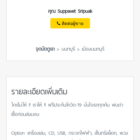
คุณ Suppavet Sripuak
ติดต่อผู้ขาย
จุดนัดดูรถ
> นนทบุรี > เมืองนนทบุรี
รายละเอียดเพิ่มเติม
ใครไม่ให้ !! เราให้ !! ฟรีประกันโควิด-19 มั่นใจรถทุกคัน พ่นฆ่า
เชื้อก่อนส่งมอบ
Option :เครื่องเล่น, CD, USB, กระจกไฟฟ้า, เซ็นทรัลล็อค, พวง