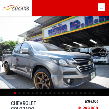
×
฿​ 399,000
CHEVROLET
฿​ 399,000