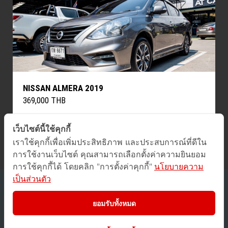
NISSAN ALMERA 2019
369,000 THB
เว็บไซต์นี้ใช้คุกกี้
« Previous
Next »
เราใช้คุกกี้เพื่อเพิ่มประสิทธิภาพ และประสบการณ์ที่ดีใน
การใช้งานเว็บไซต์ คุณสามารถเลือกตั้งค่าความยินยอม
การใช้คุกกี้ได้ โดยคลิก "การตั้งค่าคุกกี้"
นโยบายความ
เป็นส่วนตัว
2016 © GUCars
All Rights Reserved.
ยอมรับทั้งหมด
Privacy Policy
/
Terms of Use