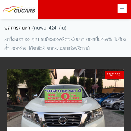
×
ผลการค้นหา
(ค้นพบ 424 คัน)
รถทั้งหมดของ คุณ รถมือสองฟรีดาวน์0บาท ดอกเบี้ย2.69% ไม่ต้อง
ค้ำ ออกง่าย ได้รถชัวร์ รถกระบะรถเก๋งฟรีดาวน์
BEST DEAL