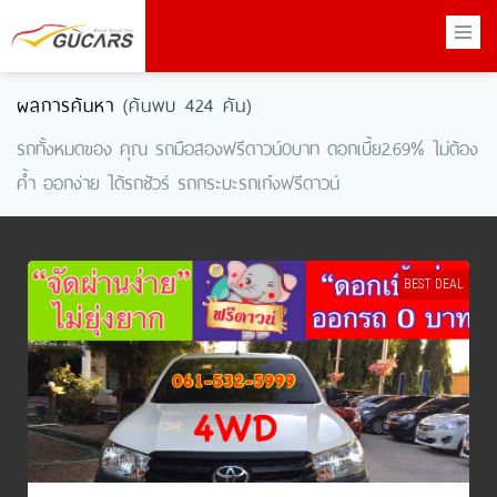
×
ผลการค้นหา
(ค้นพบ 424 คัน)
รถทั้งหมดของ คุณ รถมือสองฟรีดาวน์0บาท ดอกเบี้ย2.69% ไม่ต้อง
ค้ำ ออกง่าย ได้รถชัวร์ รถกระบะรถเก๋งฟรีดาวน์
BEST DEAL