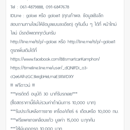
Tel : 061-4879888, 091-6847678
IDLine : goloei หรือ goloei1 (คุณกำพล. ข้อมูลเชิงลึก
สอบถามทางไลน์ให้ข้อมูลแบบละเอียด) ดูคันอื่น ๆ ได้ที่ หน้าไทม์
ไลน์ มีรถอัพเดททุกวันครับ
http://line.me/ti/p/~goloei หรือ http://line.me/ti/p/~goloei1
ดูรถเพิ่มเติมได้ที่
https://www.facebook.com/BBsmartcarKamphon/
https://timeline.line.me/user/_dQNIFDi_o3-
cQe6AlhzGC3IeigbHeLmaE3XWDXY
!!! ฟรีดาวน์ !!!
***เครดิตดี อนุมัติ 30 นาทีรับรถเลย***
(ซื้อสดราคานี้ยังไม่รวมค่าดำเนินการ 10,000 บาท)
***รับประกันหลังการขาย เครื่อง/เกียร์ 6 เดือนหรือ 10,000 กม.
***ฟรีแพคเกจเคลือบแก้ว มูลค่า 15,000 บ.ทุกคัน
***ใช้เงินออกรถ 10,000 บาท