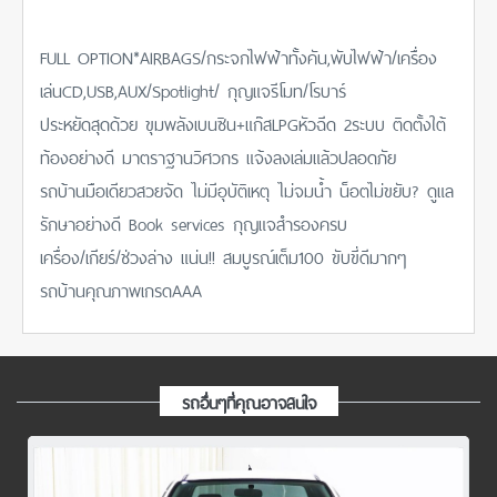
FULL OPTION*AIRBAGS/กระจกไฟฟ้าทั้งคัน,พับไฟฟ้า/เครื่อง
เล่นCD,USB,AUX/Spotlight/ กุญแจรีโมท/โรบาร์
ประหยัดสุดด้วย ขุมพลังเบนซิน+แก๊สLPGหัวฉีด 2ระบบ ติดตั้งใต้
ท้องอย่างดี มาตราฐานวิศวกร แจ้งลงเล่มแล้วปลอดภัย
รถบ้านมือเดียวสวยจัด ไม่มีอุบัติเหตุ ไม่จมน้ำ น็อตไม่ขยับ? ดูแล
รักษาอย่างดี Book services กุญแจสำรองครบ
เครื่อง/เกียร์/ช่วงล่าง แน่น!! สมบูรณ์เต็ม100 ขับขี่ดีมากๆ
รถบ้านคุณภาพเกรดAAA
รถอื่นๆที่คุณอาจสนใจ