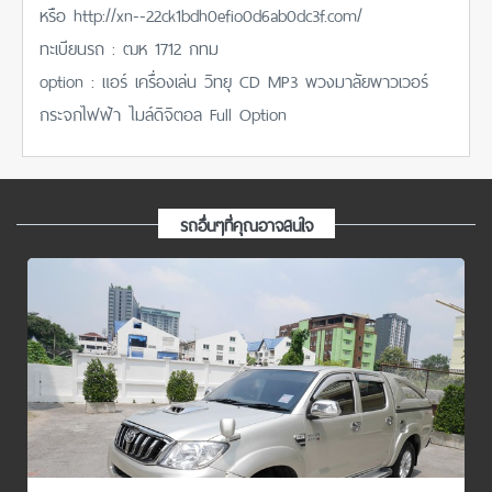
หรือ http://xn--22ck1bdh0efio0d6ab0dc3f.com/
ทะเบียนรถ : ฒห 1712 กทม
option : แอร์ เครื่องเล่น วิทยุ CD MP3 พวงมาลัยพาวเวอร์
กระจกไฟฟ้า ไมล์ดิจิตอล Full Option
รถอื่นๆที่คุณอาจสนใจ