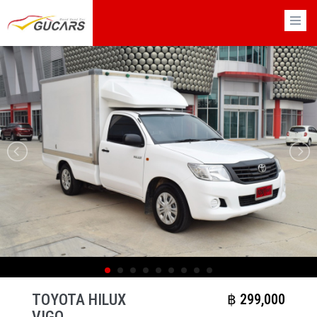
×
TOYOTA HILUX
฿​ 299,000
VIGO