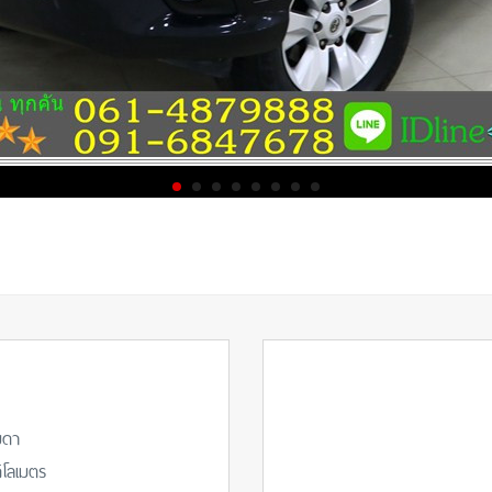
มดา
ิโลเมตร