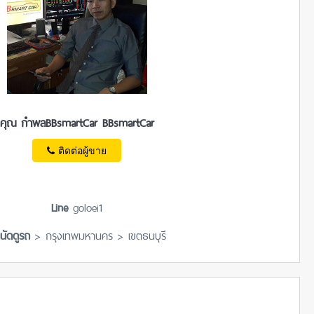
คุณ กำพลBBsmartCar BBsmartCar
ติดต่อผู้ขาย
Line
goloei1
ดนัดดูรถ
> กรุงเทพมหานคร > เขตธนบุรี