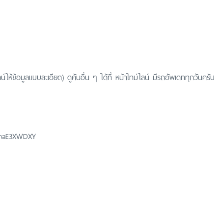
ห้ข้อมูลแบบละเอียด) ดูคันอื่น ๆ ได้ที่ หน้าไทม์ไลน์ มีรถอัพเดททุกวันครับ
eLmaE3XWDXY