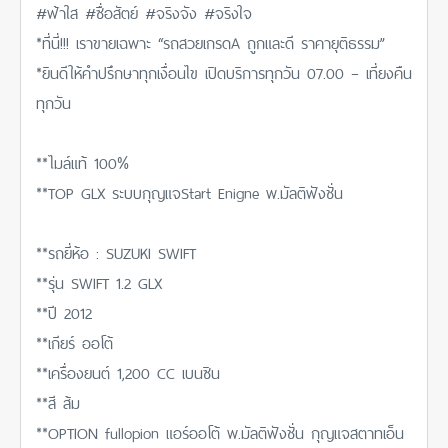
#ฟ้าใส #ซื่อสัตย์ #จริงจัง #จริงใจ
*ที่นี่!!! เราขายเฉพาะ “รถสวยเกรดA ถูกและดี ราคายุติธรรม”
*ยินดีให้คำปรึกษาทุกเงื่อนไข เปิดบริการทุกวัน 07.00 – เที่ยงคืน
ทุกวัน
**ไมล์แท้ 100%
**TOP GLX ระบบกุญแจStart Enigne พ.มัลติฟังชั่น
**รถยี่ห้อ : SUZUKI SWIFT
**รุ่น SWIFT 1.2 GLX
**ปี 2012
**เกียร์ ออโต้
**เครื่องยนต์ 1,200 CC เบนซิน
**สี ส้ม
**OPTION fullopion แอร์ออโต้ พ.มัลติฟังชั่น กุญแจสตาทเอ็น