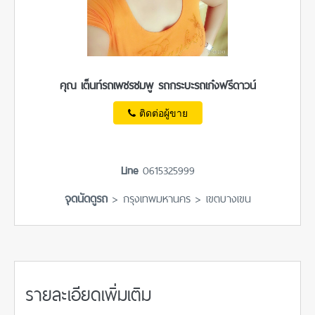
คุณ เต็นท์รถเพชรชมพู รถกระบะรถเก๋งฟรีดาวน์
ติดต่อผู้ขาย
Line
0615325999
จุดนัดดูรถ
> กรุงเทพมหานคร > เขตบางเขน
รายละเอียดเพิ่มเติม