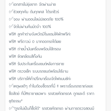
✅เอกสารไม่ยุ่งยาก จัดผ่านง่าย
✅ช่วยทุกคัน ดันทุกเคส ได้รถชัวร์
✅จอง ผ่านออนไลน์ปลอดภัย 100%
✅จัดไม่ผ่านคืนมัดจำ 100%
ฟรี!!! ลูกค้าต่างจังหวัดมีโรงแรมให้พักฟรีค่ะ
ฟรี!!! ฟรีดาวน์ 0 บาทออกรถได้เลย
ฟรี!!! ถ่ายน้ำมันเครื่องพร้อมไส้กรอง
ฟรี!!! ขัดเคลือบสีทั้งคัน
ฟรี!!! รับประกันเครื่องยนต์หลังการขาย
ฟรี!!! ตรวจเช็ค ระบบรถยนต์พร้อมใช้งาน
ฟรี!!! บริการให้คำปรึกษาเรื่องจัดไฟแนนซ์ค่ะ
✅เหตุผลดีๆ ทำไมต้องซื้อรถที่นี่ !! เพราะเรื่องรถเราเก่งและ
ซื่อสัตย์ ที่นี่!!!เราขายเฉพาะ รถสวยคัดเกรดA ถูกและดี ราคา
ยุติธรรม*
✅"ดูรถไม่เป็นก็ซื้อได้" รถสวยคัดเกรด ผ่านการตรวจสอบมี