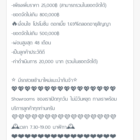
-เพียงเพิ่มราคา 25,000฿ (สามารถรวมในยอดจัดได้)
-ยอดจัดไม่เกิน 800,000฿
🔥เงื่อนไข โปรโมชั่น ดอกเบี้ย 1.69%ตลอดอายุสัญญา
-ยอดจัดไม่เกิน 500,000฿
-ผ่อนสูงสุด 48 เดือน
-เป็นลูกค้าประวัติดี
-ค่าดำเนินการ 20,000 บาท (รวมในยอดจัดได้)
⭐️ มีรถสวยเข้ามาใหม่แนะนำกันจ้า⭐️
💖💖💖💖💖💖💖💖💖💖💖💖💖💖💖💖
Showrooms ของเราเปิดทุกวัน ไม่มีวันหยุด ทางเราพร้อม
บริการลูกค้าทุกท่านครับ
💜💜💜💜💜💜💜💜💜💜💜💜💜💜💜💜
🕰เวลา 7.30-19.00 นาฬิกา🕰
❤️❤️❤️❤️❤️❤️❤️❤️❤️❤️❤️❤️❤️❤️❤️❤️