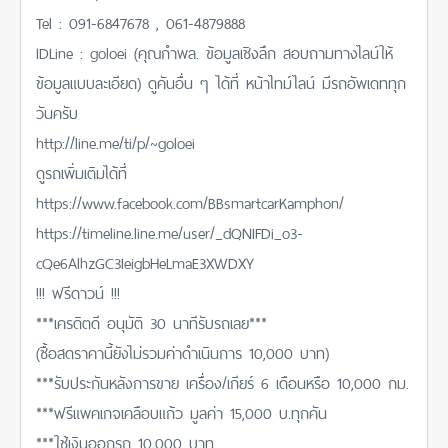
Tel : 091-6847678 , 061-4879888
IDLine : goloei (คุณกำพล. ข้อมูลเชิงลึก สอบถามทางไลน์ให้
ข้อมูลแบบละเอียด) ดูคันอื่น ๆ ได้ที่ หน้าไทม์ไลน์ มีรถอัพเดททุก
วันครับ
http://line.me/ti/p/~goloei
ดูรถเพิ่มเติมได้ที่
https://www.facebook.com/BBsmartcarKamphon/
https://timeline.line.me/user/_dQNIFDi_o3-
cQe6AlhzGC3IeigbHeLmaE3XWDXY
!!! ฟรีดาวน์ !!!
***เครดิตดี อนุมัติ 30 นาทีรับรถเลย***
(ซื้อสดราคานี้ยังไม่รวมค่าดำเนินการ 10,000 บาท)
***รับประกันหลังการขาย เครื่อง/เกียร์ 6 เดือนหรือ 10,000 กม.
***ฟรีแพคเกจเคลือบแก้ว มูลค่า 15,000 บ.ทุกคัน
***ใช้เงินออกรถ 10,000 บาท