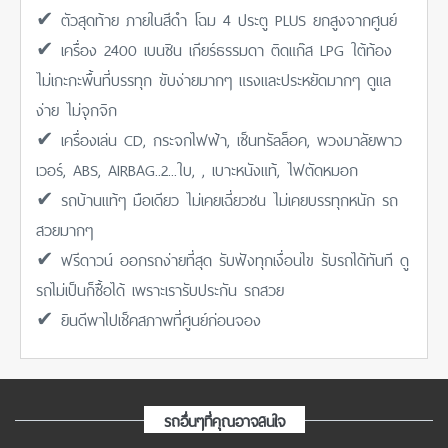
✔ ตัวสุดท้าย ภายในสีดำ โฉม 4 ประตู PLUS ยกสูงจากศูนย์
✔ เครื่อง 2400 เบนซิน เกียร์ธรรมดา ติดแก๊ส LPG ใต้ท้อง
ไม่เกะกะพื้นที่บรรทุก ขับง่ายมากๆ แรงและประหยัดมากๆ ดูแล
ง่าย ไม่จุกจิก
✔ เครื่องเล่น CD, กระจกไฟฟ้า, เซ็นทรัลล็อค, พวงมาลัยพาว
เวอร์, ABS, AIRBAG..2...ใบ, , เบาะหนังแท้, ไฟตัดหมอก
✔ รถบ้านแท้ๆ มือเดียว ไม่เคยเฉี่ยวชน ไม่เคยบรรทุกหนัก รถ
สวยมากๆ
✔ ฟรีดาวน์ ออกรถง่ายที่สุด รับฟังทุกเงื่อนไข รับรถได้ทันที ดู
รถไม่เป็นก็ซื้อได้ เพราะเรารับประกัน รถสวย
✔ ยินดีพาไปเช็คสภาพที่ศูนย์ก่อนจอง
รถอื่นๆที่คุณอาจสนใจ