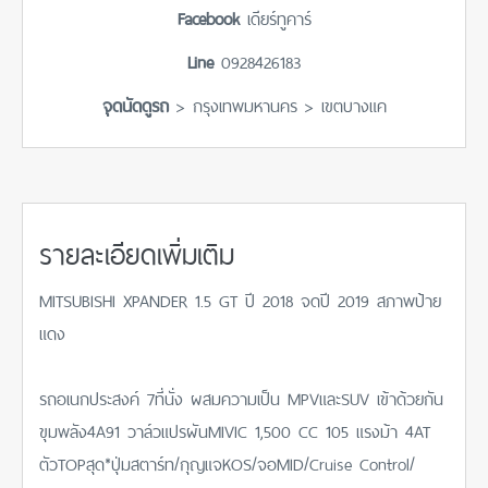
Facebook
เดียร์ทูคาร์
Line
0928426183
จุดนัดดูรถ
> กรุงเทพมหานคร > เขตบางแค
รายละเอียดเพิ่มเติม
MITSUBISHI XPANDER 1.5 GT ปี 2018 จดปี 2019 สภาพป้าย
แดง
รถอเนกประสงค์ 7ที่นั่ง ผสมความเป็น MPVและSUV เข้าด้วยกัน
ขุมพลัง4A91 วาล์วแปรผันMIVIC 1,500 CC 105 แรงม้า 4AT
ตัวTOPสุด*ปุ่มสตาร์ท/กุญแจKOS/จอMID/Cruise Control/