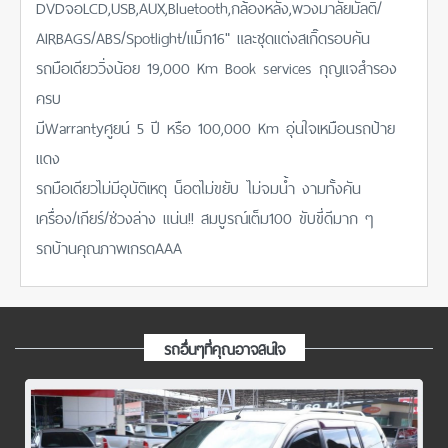
DVDจอLCD,USB,AUX,Bluetooth,กล้องหลัง,พวงมาลัยมัลติ/
AIRBAGS/ABS/Spotlight/แม็ก16" และชุดแต่งสเกิ๊ดรอบคัน
รถมือเดียววิ่งน้อย 19,000 Km Book services กุญแจสำรอง
ครบ
มีWarrantyศูยน์ 5 ปี หรือ 100,000 Km อุ่นใจเหมือนรถป้าย
แดง
รถมือเดียวไม่มีอุบัติเหตุ น็อตไม่ขยับ ไม่จมน้ำ งามทั้งคัน
เครื่อง/เกียร์/ช่วงล่าง แน่น!! สมบูรณ์เต็ม100 ขับขี่ดีมาก ๆ
รถบ้านคุณภาพเกรดAAA
รถอื่นๆที่คุณอาจสนใจ