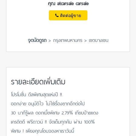
คุณ atcarsale carsale
ติดต่อผู้ขาย
จุดนัดดูรถ
> กรุงเทพมหานคร > เขตบางเขน
รายละเอียดเพิ่มเติม
โปรโมชั่น ดีลพิเศษสุดแห่งปี !!
ออกง่าย อนุมัติไว ไม่ใช่เรื่องยากอีกต่อไป
30 นาทีรู้ผล ดอกเบี้ยพิเศษ 2.79% เทียบป้ายแดง
เครดิตดี ฟรีดาวน์ !! จัดเต็มทุกคัน ผ่าน 100%
พิเศษ ! เพียงคุณโอนจองหาเราวันนี้