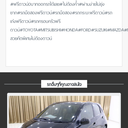
#ฟรีีดาวน์0บาทออกรถได้เลย#ไม่ต้องค้ำ#ผ่านง่ายไม่ยุ่ง
ยาก#รถมือสองฟรีดาวน์#รถมือสอง#รถกระบะฟรีดาวน์#รถ
เก๋งฟรีดาวน์#รถครอบครัวฟรี
ดาวน์#TOYOTA#MITSUBISHI#HONDA#FORD#SUZUKI#MAZDA#
สวยคัดพิเศษไม่ต้องดาวน์
รถอื่นๆที่คุณอาจสนใจ