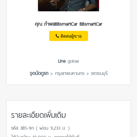
คุณ กำพลBBsmartCar BBsmartCar
ติดต่อผู้ขาย
Line
goloei
จุดนัดดูรถ
> กรุงเทพมหานคร > เขตธนบุรี
รายละเอียดเพิ่มเติม
รหัส 3B5-9ก ( ผ่อน 9,233 บ. )
ใช้เงินเพียง 10,000 บ. ออกรถได้ทันที