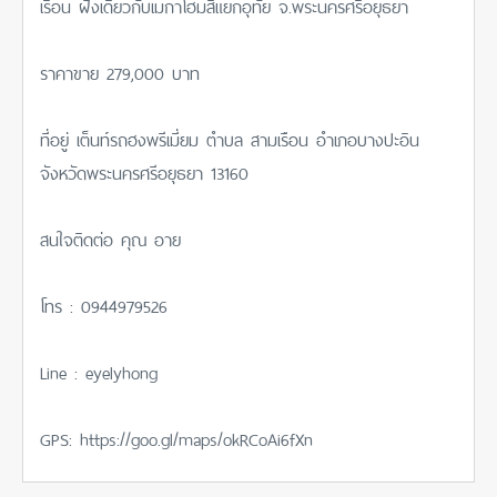
เรือน ฝั่งเดียวกับเมกาโฮมสี่แยกอุทัย จ.พระนครศรีอยุธยา
ราคาขาย 279,000 บาท
ที่อยู่ เต็นท์รถฮงพรีเมี่ยม ตำบล สามเรือน อำเภอบางปะอิน
จังหวัดพระนครศรีอยุธยา 13160
สนใจติดต่อ คุณ อาย
โทร : 0944979526
Line : eyelyhong
GPS: https://goo.gl/maps/okRCoAi6fXn