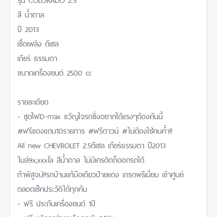
สี น้ำตาล
ปี 2013
เชื้อเพลิง ดีเซล
เกียร์ ธรรมดา
ขนาดเครื่องยนต์ 2500 cc
รายละเอียด
- ชุดไฟD-max ขวัญใจรถซิ่งอยากได้แรงๆต้องคันนี้
#ฟรีของแถม10รายการ #ฟรีดาวน์ #ไม่ต้องใช้คนค้ำ!!
All new CHEVROLET 2.5ดีเซล เกียร์ธรรมดา ปี2013
ไมล์9x,xxxโล สีน้ำตาล ไม่มีเครดิตก็ออกรถได้
ท้าพิสูจน์!!รถบ้านแท้มือเดียวป้ายแดง เกรดพรีเมี่ยม เข้าศูนย์
ตลอดเช็คประวัติได้ทุกคัน
- ฟรี ประกันเครื่องยนต์ 1ปี