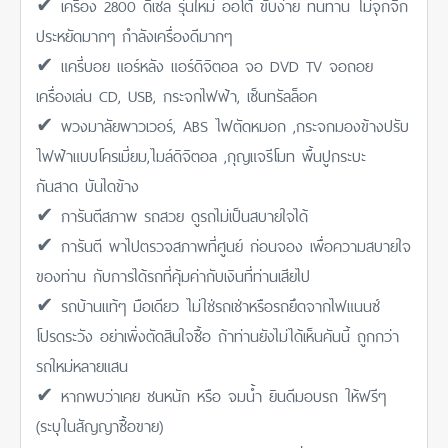
✔ เครื่อง 2800 ดีเซล รุ่นใหม่ ออโต้ ขับง่าย ทนทาน ไม่จุกจิก
ประหยัดมากๆ กำลังเครื่องดีมากๆ
✔ แครี่บอย แอร์หลัง แอร์ดิจิตอล จอ DVD TV จอถอย
เครื่องเล่น CD, USB, กระจกไฟฟ้า, เซ็นทรัลล็อค
✔ พวงมาลัยพาวเวอร์, ABS ไฟตัดหมอก ,กระจกมองข้างปรับ
ไฟฟ้าแบบโครเมี่ยม,ไมล์ดิจิตอล ,กุญแจรีโมท พื้นปูกระบะ
กันสาด บันไดข้าง
✔ การันตีสภาพ รถสวย ดูรถไม่เป็นสบายใจได้
✔ การันตี พาไปตรวจสภาพที่ศูนย์ ก่อนจอง เพื่อความสบายใจ
ของท่าน กับการได้รถที่คุ้มค่ากับเงินที่ท่านเสียไป
✔ รถบ้านแท้ๆ มือเดียว ไม่ใช่รถเช่าหรือรถยึดจากไฟแนนซ์
โปรดระวัง อย่าเพิ่งตัดสินใจซื้อ ถ้าท่านยังไม่ได้เห็นคันนี้ ถูกกว่า
รถใหม่หลายแสน
✔ หากพบว่าเคย ชนหนัก หรือ จมน้ำ ยินดีมอบรถ ให้ฟรีๆ
(ระบุในสัญญาซื้อขาย)