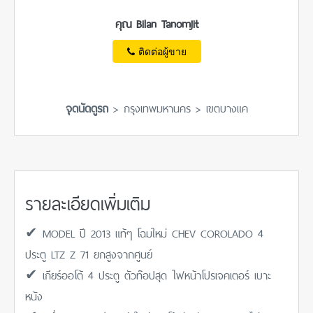
คุณ Bilan Tanomjit
ติดต่อผู้ขาย
จุดนัดดูรถ
> กรุงเทพมหานคร > เขตบางแค
รายละเอียดเพิ่มเติม
✔ MODEL ปี 2013 แท้ๆ โฉมใหม่ CHEV COROLADO 4
ประตู LTZ Z 71 ยกสูงจากศูนย์
✔ เกียร์ออโต้ 4 ประตู ตัวท๊อปสุด ไฟหน้าโปรเจคเตอร์ เบาะ
หนัง