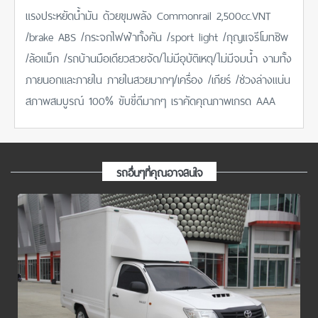
แรงประหยัดน้ำมัน ด้วยขุมพลัง Commonrail 2,500cc.VNT
/brake ABS /กระจกไฟฟ้าทั้งคัน /sport light /กุญแจรีโมทชิพ
/ล้อแม็ก /รถบ้านมือเดียวสวยจัด/ไม่มีอุบัติเหตุ/ไม่มีจมน้ำ งามทั้ง
ภายนอกและภายใน​ ภายในสวยมากๆ/เครื่อง /เกียร์ /ช่วงล่างแน่น
สภาพสมบูรณ์ 100% ขับขี่ดีมากๆ เราคัดคุณภาพเกรด AAA
รถอื่นๆที่คุณอาจสนใจ