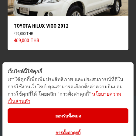
TOYOTA HILUX VIGO 2012
479,000 THB
469,000 THB
เว็บไซต์นี้ใช้คุกกี้
ค้นหารถทั้งหมด
เราใช้คุกกี้เพื่อเพิ่มประสิทธิภาพ และประสบการณ์ที่ดีใน
การใช้งานเว็บไซต์ คุณสามารถเลือกตั้งค่าความยินยอม
การใช้คุกกี้ได้ โดยคลิก "การตั้งค่าคุกกี้"
นโยบายความ
เป็นส่วนตัว
2016 © GUCars
All Rights Reserved.
ยอมรับทั้งหมด
Privacy Policy
/
Terms of Use
การตั้งค่าคุกกี้