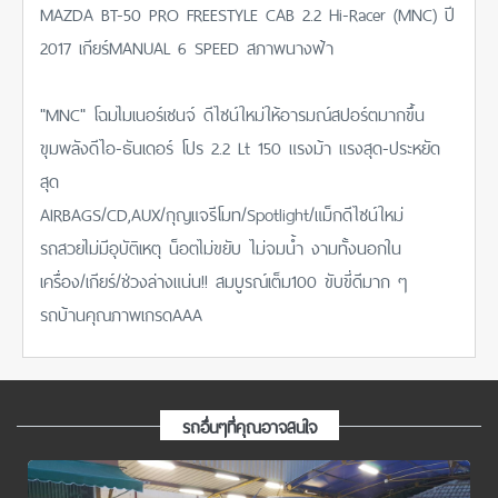
MAZDA BT-50 PRO FREESTYLE CAB 2.2 Hi-Racer (MNC) ปี
2017 เกียร์MANUAL 6 SPEED สภาพนางฟ้า
"MNC" โฉมไมเนอร์เชนจ์ ดีไซน์ใหม่ให้อารมณ์สปอร์ตมากขึ้น
ขุมพลังดีไอ-ธันเดอร์ โปร 2.2 Lt 150 แรงม้า แรงสุด-ประหยัด
สุด
AIRBAGS/CD,AUX/กุญแจรีโมท/Spotlight/แม็กดีไซน์ใหม่
รถสวยไม่มีอุบัติเหตุ น็อตไม่ขยับ ไม่จมน้ำ งามทั้งนอกใน
เครื่อง/เกียร์/ช่วงล่างแน่น!! สมบูรณ์เต็ม100 ขับขี่ดีมาก ๆ
รถบ้านคุณภาพเกรดAAA
รถอื่นๆที่คุณอาจสนใจ