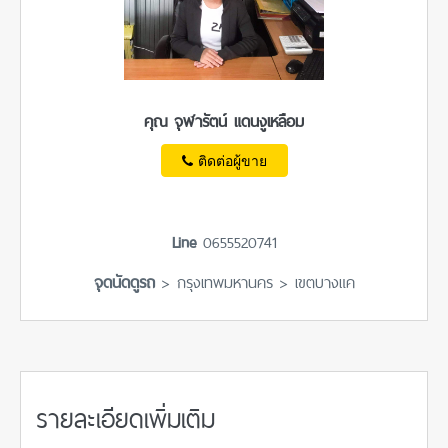
คุณ จุฬารัตน์ แดนงูเหลือม
ติดต่อผู้ขาย
Line
0655520741
จุดนัดดูรถ
> กรุงเทพมหานคร > เขตบางแค
รายละเอียดเพิ่มเติม