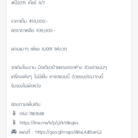
#ปี2015 เกียร์ A/T
ราคาเต็ม 459,000.-
ลดราคาเหลือ 439,000.-
ผ่อนเบาๆ เพียง 8,XXX 84งวด
รถเดิมโรงงาน มือเดียวป้ายแดงออกห้าง ช่วงล่าแน่นๆ
เครื่องแห้งๆ ไม่มีเยิ้ม หารถแบบนี้ ด้วยงบประมาณนี้
รับรองไม่ผิดหวัง
สอบถามเพิ่มเติม
📱 062-7861688
📱 https://line.me/ti/p/gYkY8kqkis
🚘 แผนที่ : https://goo.gl/maps/8RvLAJB5arG2