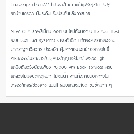
Line:pongsathorn777 https://line.me/ti/p/GsjZfm_UJy
รถบ้านเกรดA มีประกัน รับประกันหลังการขาย
NEW CITY รถพรีเมี่ยม ออกแบบใหม่ทั้งนอกใน Be Your Best
ระบบDual fuel systems CNGหัวฉีด แท้ตรงรุ่นจากโรงงาน
มาตราฐานวิศวกร ประหยัด คุ้มค่าตอบโจทย์ของการขับขี่
AIRBAGS/เบรกABS/CD,AUX/กุญแจรีโมท/ไฟSpotlight
รถมือเดียววิ่งน้อยเพียง 70,000 Km Book services ครบ
รถสวยไม่มีอุบัติเหตุหนัก ไม่จมน้ำ งามทั้งภายนอกภายใน
เครื่อง/เกียร์/ช่วงล่าง แน่น!! สมบูรณ์เต็ม100 ขับขี่ดีมาก ๆ