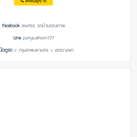
ติดต่อผู้ขาย
Facebook
พงศธร รถบ้านคุณภาพ
Line
pongsathorn777
นัดดูรถ
> กรุงเทพมหานคร > เขตบางแค