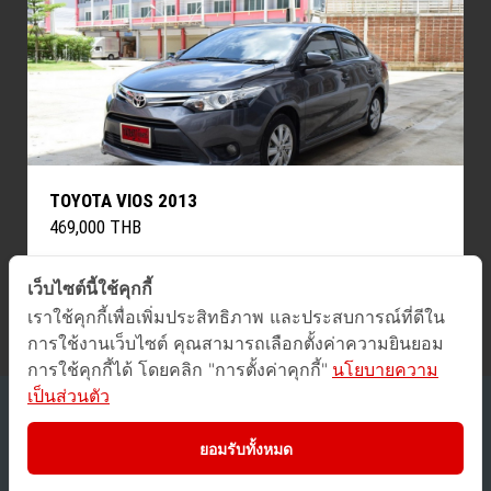
TOYOTA VIOS 2013
469,000 THB
เว็บไซต์นี้ใช้คุกกี้
« Previous
Next »
เราใช้คุกกี้เพื่อเพิ่มประสิทธิภาพ และประสบการณ์ที่ดีใน
การใช้งานเว็บไซต์ คุณสามารถเลือกตั้งค่าความยินยอม
การใช้คุกกี้ได้ โดยคลิก "การตั้งค่าคุกกี้"
นโยบายความ
เป็นส่วนตัว
2016 © GUCars
All Rights Reserved.
ยอมรับทั้งหมด
Privacy Policy
/
Terms of Use